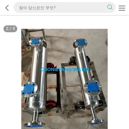
2
/
4